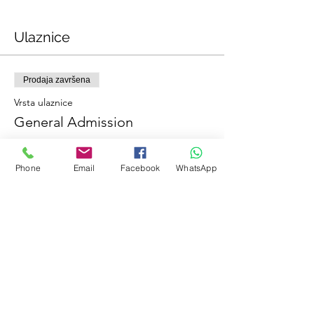
Ulaznice
Prodaja završena
Vrsta ulaznice
General Admission
Više informacija
Phone
Email
Facebook
WhatsApp
Cijena
0,00 €
Podijelite ovaj događaj